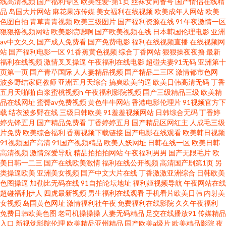
线高清视频
国产福利专区
欧美性爱-第1页
丝袜女同番号
国产情侣在线精
品
岛国大片网站
麻花果冻传媒
美女福利在线视频
欧美成年人网站
欧美
产香蕉B 欧美色图狠狠撸 欧美成在线 91桃花免费视频 中文在线观看日韩 久
色图自拍
青草青青视频
欧美三级图片
国产福利资源在线
91午夜激情一区
狠狠撸视频网站
欧美影院嗯啊
国产欧美视频在线
日本韩国伦理电影
亚洲
av中文久久
国产成人免费看
国产免费电影
福利在线视频直播
在线视频网
久精品草草草 91啪啪爱 香蕉视频国产路线 国产学生系列 欧美性爱免费一区
站
国产福利电影一区
91香蕉黄色视频
综合丁香网站
狠狠操夜夜撸
最新
福利在线视频
激情叉叉操逼
午夜福利在线电影
超碰夫妻91无码
亚洲第十
二区三区 日韩色精品区 成人熟女一区二区 超碰人人网站 老湿机免费福利区
页第一页
国产青草国际
人人妻精品视频
国产精品二三区
激情都市色网
波多野结家庭教师
亚洲五月天综合
搞爽欧美的逼
欧美日韩高清无码
丁香
五月天啪啪
白浆蜜桃视频h
午夜福利影院视频
国产三级精品三级
欧美精
91黑丝美女被c 色五月专区导航 国产黄色自慰免费看 欧美日韩成人精品在线
品在线网址
蜜臀av免费视频
黄色牛牛网站
香港电影伦理片
91视频官方下
载
结衣波多野在线
三级日韩欧美
91羞羞视频网站
日韩综合无码
丁香婷
日本一道www 白丝91 91制片厂麻豆映画传媒天美传媒蜜桃传 九一在线视频
婷先锋五月
国产精品免费看
丁香婷婷五月
国产精品区网红主
人成毛三级
片免费
欧美综合福利
香蕉视频下载链接
国产电影在线观看
欧美韩日视频
91视频国产高清
91国产视频精品
欧美人妖网址
日韩在线一区
欧美日韩
一区二区三区精品 色色一区 欧美二区内射 91久久中文网 九九九热草视频 欧
高清视频
激情深爱导航
精品拍拍拍网站
午夜福利男男
国产无限毛片
欧
美日韩一二三
国产在线欧美激情
福利在线公开视频
高清国产剧第1页
另
美人妖视频 www无码乱轮 超鹏在线视频观看 免费操逼视频导航 国产极品免
类操逼欧美
亚洲美女视频
国产中文大片在线
丁香激激亚洲综合
日韩欧美
色图操逼
加勒比无码在线
91自拍论坛地址
福利姬视频导航
午夜网站在线
超碰福利伊人
四虎最新视频
男生福利在线观看
手机看片欧美日韩
内射美
费的 人人色微拍 屁屁影院国产 成人日韩精品 91中文网在线 免费人妻精品区
女视频
岛国黄色网址
激情福利社午夜
免费福利在线影院
久久午夜福利
免费日韩欧美色图
老司机操操操
人妻无码精品
足交在线播放91
传媒精品
一区二 91视频在线 91网址色情 蜜桃臀微拍 91传媒完整版免费 免费在线看中
入口
新视觉影院伦理
欧美精品亚州精品
国产欧美a级片
欧美精品影院
夜