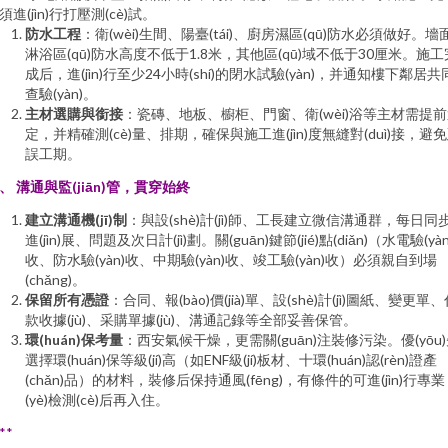
須進(jìn)行打壓測(cè)試。
防水工程
：衛(wèi)生間、陽臺(tái)、廚房濕區(qū)防水必須做好。墻
淋浴區(qū)防水高度不低于1.8米，其他區(qū)域不低于30厘米。施工
成后，進(jìn)行至少24小時(shí)的閉水試驗(yàn)，并通知樓下鄰居共
查驗(yàn)。
主材選購與銜接
：瓷磚、地板、櫥柜、門窗、衛(wèi)浴等主材需提
定，并精確測(cè)量、排期，確保與施工進(jìn)度無縫對(duì)接，避
誤工期。
、 溝通與監(jiān)管，貫穿始終
建立溝通機(jī)制
：與設(shè)計(jì)師、工長建立微信溝通群，每日同
進(jìn)展、問題及次日計(jì)劃。關(guān)鍵節(jié)點(diǎn)（水電驗(yàn
收、防水驗(yàn)收、中期驗(yàn)收、竣工驗(yàn)收）必須親自到場
(chǎng)。
保留所有憑證
：合同、報(bào)價(jià)單、設(shè)計(jì)圖紙、變更單
款收據(jù)、采購單據(jù)、溝通記錄等全部妥善保管。
環(huán)保考量
：西安氣候干燥，更需關(guān)注裝修污染。優(yōu
選擇環(huán)保等級(jí)高（如ENF級(jí)板材、十環(huán)認(rèn)證產
(chǎn)品）的材料，裝修后保持通風(fēng)，有條件的可進(jìn)行專業
(yè)檢測(cè)后再入住。
**