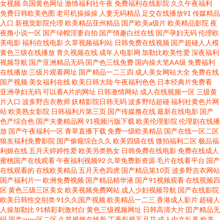
女视频
岛国黄色网址
激情福利社午夜
免费福利在线影院
久久午夜福利
免费日韩欧美色图
老司机操操操
人妻无码精品
足交在线播放91
传媒精品
一区二 91视频在线 91网址色情 蜜桃臀微拍 91传媒完整版免费 免费在线看中
入口
新视觉影院伦理
欧美精品亚州精品
国产欧美a级片
欧美精品影院
夜
夜撸小说一区
国产绿帽淫妻自拍
国产情趣白丝在线
国产孕妇无码
伦理欧
美电影
福利在线电影
久草视频福利站
日韩免费在线视频
国产超碰人人模
文版电影 日本黄业 亚欧在线观 无码伊人综合网 aV色导航 性爱天堂f 欧美性交
黄色三级在线播放
青久视频在线
成年人电影网
加勒比欧美性爱
深夜福利
视频导航
国产亚洲精品无码
国产色三线免费
国内操大笔AA级
免费福利
在线 国产精品白浆视频一区二区 www午夜草逼网 浮力福利旧地址 美女小视
在线播放
三级片观看网址
国产精品一二三四
成人美女网站大全
免费在线
国产视频
美女福利在线
欧美日韩大陆
午夜福利色色
日本经典片免费看
亚洲孕妇无码
可以看A片的网址
日韩激情网站
成人在线视频一区
三级黄
频 亚洲精品欧美免观看 AV蜜臀 国产精品91入口网页版 欧美日韩国产中文字
片入口
波多野吉衣教师
妖精影院日韩无码
波多野结超碰
福利社黄色片网
站
欧美熟女影院
日韩福利片第三页
国产传媒撸在线
最新在线电影
国产
幕 91网站在线免费看 中文字幕啪啪 九1免费网址 91prom国产 婷婷精品超碰
色产综合色
国产夫妻精品网
91视频污版下载
欧美伦理影院
伦理剧在线播
放
国产午夜福利一区
青草直播下载
免费一级欧美精品
国产在线一区二区
狼友福利免费影院
国产偷窥综合久久
欧美四级在线
微拍福利二区
极品福
网 欧美亚日伦理片 99视频网址 97色伦一区二区三区午夜天堂 老湿机69福利
利姬在线
五月天婷婷性爱
欧美另类熟女
日韩免费在线电影
免费在线成人
蜜桃国产在线观看
午夜福利视频92
久草免费新资源
毛片在线看平台
国产
院午夜 91网在线观看视频 亚欧日韩色 国产精品精品人在线 人人操天天插 欧
在线观看的
在线欧美精品
五月天色四虎
国产精品第10页
波多野吉衣网站
国产福利片一
欧洲免费视频
国产精品精华液
国产91视频观看
在线视频四
区
黄色三级三区美女
欧美视频免费网站
成人少妇视频导航
国产在线影院
美专区第14页 91性爱影视 一区三区 含羞草免费黄网 日韩人人操人人爱 日韩
欧美日韩性交别类
91久久国产视频
欧美精品一二三
香港成人影片
超碰人
人操加勒比
91精彩刺激对白
黄色三级视频网址
日韩高清大片
囯产精品无
电影理论 成人福利网站 东京热亚洲无码 男女18视频免费网站 91看片学生妹
码
国产aⅴ一区二区
久草视频在线新
丁香影视五月花
成人中文乱幕
欧美