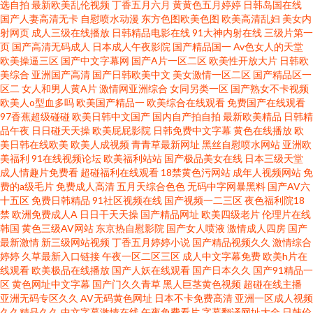
洲色图网址大全 久久欧美成人91 爱拍精品浮力 欧美亚州精品一区二区三区
选自拍
最新欧美乱伦视频
丁香五月六月
黄黄色五月婷婷
日韩岛国在线
国产人妻高清无卡
自慰喷水动漫
东方色图欧美色图
欧美高清乱妇
美女内
射网页
成人三级在线播放
日韩精品电影在线
91大神内射在线
三级片第一
177082056樱桃视频 精品久久九九 91爽爽 www超碰久久av 欧美精美久久
页
国产高清无码成人
日本成人午夜影院
国产精品国一
Av色女人的天堂
欧美操逼三区
国产中文字幕网
国产A片一区二区
欧美性开放大片
日韩欧
美综合
亚洲国产高清
国产日韩欧美中文
美女激情一区二区
国产精品区一
区二
女人和男人黄A片
激情网亚洲综合
女同另类一区
国产熟女不卡视频
欧美人o型血多吗
欧美国产精品一
欧美综合在线观看
免费国产在线观看
97香蕉超级碰碰
欧美日韩中文国产
国内自产拍自拍
最新欧美精品
日韩精
品午夜
日日碰天天操
欧美屁屁影院
日韩免费中文字幕
黄色在线播放
欧
美日韩在线欧美
欧美人成视频
青青草最新网址
黑丝自慰喷水网站
亚洲欧
美福利
91在线视频论坛
欧美福利站站
国产极品美女在线
日本三级天堂
成人情趣片免费看
超碰福利在线观看
18禁黄色污网站
成年人视频网站
免
费的a级毛片
免费成人高清
五月天综合色色
无码中字网暴黑料
国产AV六
十五区
免费日韩精品
91社区视频在线
国产视频一二三区
夜色福利院18
禁
欧洲免费成人A
日日干天天操
国产精品网址
欧美四级老片
伦理片在线
韩国
黄色三级AV网站
东京热自慰影院
国产女人喷液
激情成人四房
国产
最新激情
新三级网站视频
丁香五月婷婷小说
国产精品视频久久
激情综合
婷婷
久草最新入口链接
午夜一区二区三区
成人中文字幕免费
欧美h片在
线观看
欧美极品在线播放
国产人妖在线观看
国产日本久久
国产91精品一
区
黄色网址中文字幕
国产门久久青草
黑人巨茎黄色视频
超碰在线主播
亚洲无码专区久久
AV无码黄色网址
日本不卡免费高清
亚洲一区成人视频
久久精品久久
中文字幕激情在线
午夜免费看片
字幕翻译网址大全
日韩伦