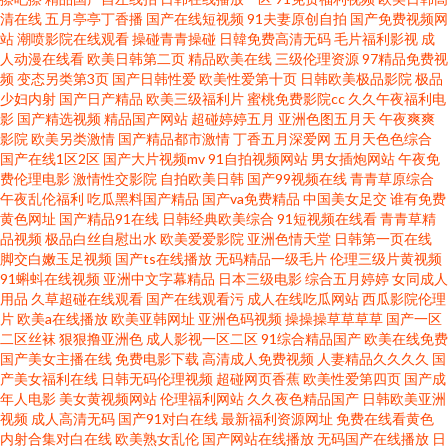
清在线
五月亭亭丁香播
国产在线短视频
91夫妻原创自拍
国产免费视频网
站
潮喷影院在线观看
操碰青青操碰
日韓免费高清无码
毛片福利影视
成
女爱看福利爽片网址 AV免费在线观看 福利社女同 免费看黄的网站 97人妻资
人动漫在线看
欧美日韩第二页
精品欧美在线
三级伦理资源
97精品免费视
频
变态另类第3页
国产日韩性爱
欧美性爱第十页
日韩欧美极品影院
极品
源站 51免费在线视频 精品无码成人无码 亚洲成人网天美 日韩国产亚洲欧美
少妇内射
国产日产精品
欧美三级福利片
蜜桃免费影院cc
久久午夜福利电
影
国产精选视频
精品国产网站
超碰婷婷五月
亚洲色图五月天
午夜爽爽
影院
欧美另类激情
国产精品都市激情
丁香五月深爱网
五月天色色综合
福利社午夜影院 欧美老妇性交 屁屁影院在线进入 AV网在线 91插视频 老司机
国产在线1区2区
国产大片视频mv
91自拍视频网站
男女插炮网站
午夜免
费伦理电影
激情性交影院
自拍欧美日韩
国产99视频在线
青青草原综合
在线久久 91九色丰满高潮巨乳 香蕉AV网址 精品国产欧美日韩 91n处女视频
午夜乱伦福利
吃瓜黑料国产精品
国产va免费精品
中国美女足交
谁有免费
黄色网址
国产精品91在线
日韩经典欧美综合
91短视频在线看
青青草精
品视频
极品白丝自慰出水
欧美爱爱影院
亚洲色情天堂
日韩第一页在线
午夜开放老司机福利 国产综合成人自拍传媒 日韩人人操人人爱 青青草免费视
脚交白嫩玉足视频
国产ts在线播放
无码精品一级毛片
伦理三级片黄视频
91蝌蚪在线视频
亚洲中文字幕精品
日本三级电影
综合五月婷婷
女同成人
频 深夜福利91 国产综合精品一区二区 午夜私人影院 天堂中文在线资源 国产
用品
久草超碰在线观看
国产在线观看污
成人在线吃瓜网站
西瓜影院伦理
片
欧美a在线播放
欧美亚韩网址
亚洲色码视频
操操操草草草草
国产一区
二区丝袜
狠狠撸亚洲色
成人影视一区二区
91综合精品国产
欧美在线免费
骚逼视频网站 日韩无码首页 日韩av链接 草莓视频黄APP下载 wwwwwwwww
国产美女主播在线
免费电影下载
高清成人免费视频
人妻精品久久久久
国
产美女福利在线
日韩无码伦理视频
超碰网页香蕉
欧美性爱第四页
国产成
久久一级二级 91在免费看 91网站 美女被操网站免费观看 91蝌蚪熟女 午夜男
年人电影
美女黄视频网站
伦理福利网站
久久夜色精品国产
日韩欧美亚洲
视频
成人高清无码
国产91对白在线
最新福利资源网址
免费在线看黄色
内射合集对白在线
欧美熟女乱伦
国产网站在线播放
无码国产在线播放
日
女精品 国产日韩久久 人人操人人搞79 日韩熟女三级 豆花在线导航 日B久久