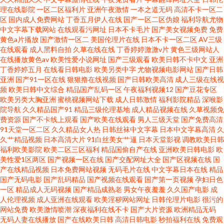
理在线影院
一区二区福利片
亚洲午夜激情
一本之道无码
高清不卡一区二
区
国内成人免费网站
丁香五月伊人在线
国产一区二区伪娘
福利导航尤物
中文字幕下载网站
在线观看污网址
日本不卡毛片
国产美女视频免费
免费
黄色a片播放
国产激情一区二
美国伦理片在线
日本不卡一区二区
AV三级
在线观看
成人黑料自拍
久草在线在线
丁香婷婷激激v片
黄色三级网站人
在线播放黄色av
欧美性爱小说网址
国产三级观看
欧美日韩不卡中文
亚洲
丁香婷婷五月
在线看日韩电影
欧美另类中字
尤物视频电影网站
国产日韩
亚洲
国产91一区在线
狠狠撸在线视频
国产日韩欧美高清
成人三级在线视
频
欧美日韩中文综合
精品国产乱码一区
午夜福利视频12
国产豆花专区
欧美另类大胸亚洲
蜜桃视频网站下载
成人日韩激情
福利影院精品
深喉影
院导航
久久精品国产91
精品三级伦理基地
成人精品视频在线
久草视频免
费资源
国产不卡线上观看
国产欧美在线观看
男人三级天堂
国产免费高清
91天堂一区二区
久久精品女人热
日韩丝袜中文字幕
日本中文字幕高清
久
久艹精品视频
日本高清大片
91白丝美女艹逼
日本天堂影视
调教欧美日韩
福利欧美影院
欧美二区三区福利
精品国偷自产在线
亚洲欧美日韩电影
欧
美性爱1区两区
国产视频一区在线
国产交配网址大全
国产区视频在线
国
产在线精品视频
日本免费网站视频
无码毛片在线
中文字幕日本在线
精品
国产无码电影
国产乱码精品
国产视频在线观看
国产第一页视频
孕妇日色
一区
精品成人无码视频
国产精品成熟老
男女午夜羞羞
久久国产电影
成
人伦理视频
成人亚洲在线观看
欧美淫秽网站网址
日韩伦理片电影
很污的
网站免费
欧美激情喷潮
深夜福利在线不卡
国产大片资源
欧洲精品无码
无码人妻在线播放
国产在线欧美日韩
高清日韩电影
秒拍福利在线
免费观