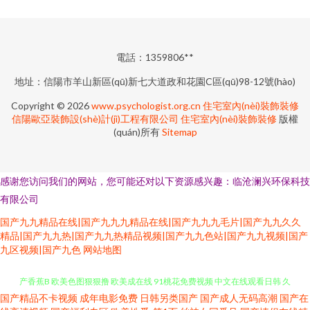
電話：1359806**
地址：信陽市羊山新區(qū)新七大道政和花園C區(qū)98-12號(hào)
Copyright © 2026
www.psychologist.org.cn
住宅室內(nèi)裝飾裝修
信陽歐亞裝飾設(shè)計(jì)工程有限公司
住宅室內(nèi)裝飾裝修
版權
(quán)所有
Sitemap
感谢您访问我们的网站，您可能还对以下资源感兴趣：临沧澜兴环保科技
有限公司
国产九九精品在线|国产九九九精品在线|国产九九九毛片|国产九九久久
精品|国产九九热|国产九九热精品视频|国产九九色站|国产九九视频|国产
九区视频|国产九色
网站地图
国产精品不卡视频
成年电影免费
日韩另类国产
国产成人无码高潮
国产在
人人爽人人射人人操 91z 欧美久久精品 91视频在线免费 亚洲色婷婷五月 国