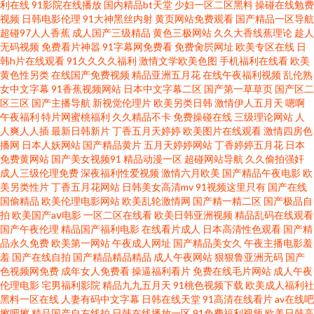
利在线
91影院在线播放
国内精品bt天堂
少妇一区二区黑料
操碰在线勉费
视频
日韩电影伦理
91大神黑丝内射
黄页网站免费观看
国产精品一区导航
99精品在线观看 亚洲最大成人在线观看 久久精品国产伊人网 91prom色 日韩
超碰97人人香蕉
成人国产三级精品
黄色三极网站
久久大香线蕉理论
趁人
无码视频
免费看片神嚣
91字幕网免费看
免费肏屄网址
欧美专区在线
日
韩h片在线观看
91久久久久福利
激情文学欧美色图
手机福利在线看
欧美
无毛 超碰色人阁 成人超碰巨乳9797777797 老湿机视频福利导航 91爱搞搞
黄色性另类
在线国产免费视频
精品亚洲五月花
在线午夜福利视频
乱伦熟
女中文字幕
91香蕉视频网站
日本中文字幕二区
国产第一草草页
国产区二
色妇视频 国产黄页在线观看 久久久黑a成人av 欧美基情二区 91女同下载
区三区
国产主播导航
新视觉伦理片
欧美另类日韩
激情伊人五月天
嗯啊
午夜福利
特片网蜜桃福利
久久精品不卡
免费操碰在线
三级理论网站
人
人爽人人插
最新日韩新片
丁香五月天婷婷
欧美图片在线观看
激情四房色
2012大香蕉 九九6热精品视频 在线亚洲久草网 三级视频网站 成人豆花视频
播网
日本人妖网站
国产精品黄片
五月天婷婷网站
丁香婷婷五月花
日本
免费黄网站
国产美女视频91
精品动漫一区
超碰网站导航
久久偷拍强奸
成人91快播 狼友福利网站 91传媒免费视频 少妇扣逼视频 韩国黄级片在线免
成人三级伦理免费
深夜福利性爱视频
激情六月欧美
国产精品午夜电影
欧
美另类性片
丁香五月花网站
日韩美女高清mv
91视频这里只有
国产在线
国偷精品
欧美伦理电影网站
欧美乱轮激情网
国产精一精二区
国产极品自
费 午夜成人福利网 日韩一级性生活 草莓视频在 高清国产福利 美女bb视频 91
拍
欧美国产aⅴ电影
一区二区在线看
欧美日韩亚洲视频
精品乱码在线观看
国产午夜伦理
精品国产福利电影
在线看片成人
日本高清性色观看
国产精
大神唐伯虎 wwwcom麻豆色片 91偷拍福利 国产精品欧美日韩久久 欧美X片
品永久免费
欧美第一网站
午夜成人网址
国产精品美女久
午夜主播电影羞
羞
国产在线自拍
国产精品精品精品
成人午夜网站
狠狠鲁亚洲无码
国产
色视频网免费
成年女人免费看
操逼福利看片
免费在线毛片网站
成人午夜
免费看 91午夜限制级 亚洲国产精品色婷婷 玖玖玖精品 91国产综合网 无码不
伦理电影
宅男福利影院
精品九九五月天
91桃色视频下载
欧美成人福利社
黑料一区在线
人妻有码中文字幕
日韩在线天堂
91高清在线看片
av在线吧
卡免费毛片 国产玖玖 人人操人人自拍 色性网站 传媒视频AV 国产黑料自拍 美
擦吧擦
精品国产自左线拍
日韩在线播放一区
91免费福利视频
欧美日韩高