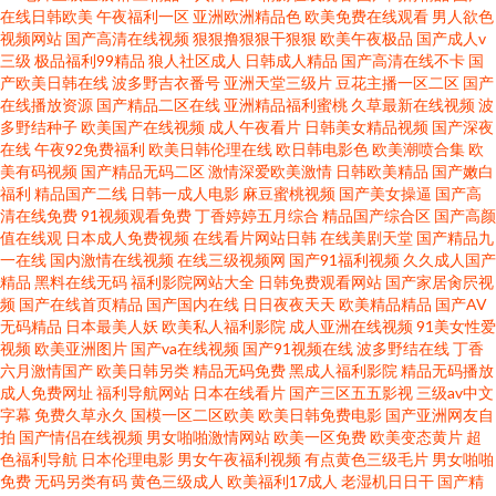
天 深夜桃色 国产日韩久久经典 伊人久久黄色视频 男人的天堂A片 草草影院线
在线日韩欧美
午夜福利一区
亚洲欧洲精品色
欧美免费在线观看
男人欲色
视频网站
国产高清在线视频
狠狠撸狠狠干狠狠
欧美午夜极品
国产成人v
路切换 国内精品91伊人久色在线视频 日韩欧美性爱网 国产精品久久私拍毛
三级
极品福利99精品
狼人社区成人
日韩成人精品
国产高清在线不卡
国
产欧美日韩在线
波多野吉衣番号
亚洲天堂三级片
豆花主播一区二区
国产
在线播放资源
国产精品二区在线
亚洲精品福利蜜桃
久草最新在线视频
波
片 婷婷福利社 亚洲欧美色图在线观看 久久成人三级 91久久福利视频在线 AV
多野结种子
欧美国产在线视频
成人午夜看片
日韩美女精品视频
国产深夜
在线
午夜92免费福利
欧美日韩伦理在线
欧日韩电影色
欧美潮喷合集
欧
男人网 欧美情色影音先锋 www日韩高清com 国产成人亚洲韩欧久久久 欧美
美有码视频
国产精品无码二区
激情深爱欧美激情
日韩欧美精品
国产嫩白
福利
精品国产二线
日韩一成人电影
麻豆蜜桃视频
国产美女操逼
国产高
清在线免费
91视频观看免费
丁香婷婷五月综合
精品国产综合区
国产高颜
日沤2区3区 白丝萝莉自慰很喷水 韩国人人爱人人网 青青草免费在线视频 成
值在线观
日本成人免费视频
在线看片网站日韩
在线美剧天堂
国产精品九
一在线
国内激情在线视频
在线三级视频网
国产91福利视频
久久成人国产
人午夜视频网 欧美综合网 日韩精品无码专区免 国产精品久久AⅤ 91ts 91美女
精品
黑料在线无码
福利影院网站大全
日韩免费观看网站
国产家居肏屄视
频
国产在线首页精品
国产国内在线
日日夜夜天天
欧美精品精品
国产AV
无码精品
日本最美人妖
欧美私人福利影院
成人亚洲在线视频
91美女性爱
自慰网址 蜜桃视频免费看 俺来也最新网址 九一国产精品福利第一页 日韩成
视频
欧美亚洲图片
国产va在线视频
国产91视频在线
波多野结在线
丁香
六月激情国产
欧美日韩另类
精品无码免费
黑成人福利影院
精品无码播放
人综合在线 国产精品国产A 午夜桃色91 天天黄色日骚 91成人福利在线观看
成人免费网址
福利导航网站
日本在线看片
国产三区五五影视
三级av中文
字幕
免费久草永久
国模一区二区欧美
欧美日韩免费电影
国产亚洲网友自
拍
国产情侣在线视频
男女啪啪激情网站
欧美一区免费
欧美变态黄片
超
狠狠淫XXXXXX 日韩精品――中文字幕 国产精品污www久久 91叉叉网址 亚
色福利导航
日本伦理电影
男女午夜福利视频
有点黄色三级毛片
男女啪啪
免费
无码另类有码
黄色三级成人
欧美福利17成人
老湿机日日干
国产精