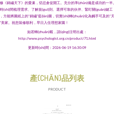
修《錦繡天下》的愛巢，切忌倉促開工。充分的準(zhǔn)備是成功的一半
時(shí)間梳理需求、了解規(guī)則、選擇可靠的伙伴、緊盯關(guān)鍵工
，方能將圖紙上的“錦繡”藍(lán)圖，切實(shí)轉(zhuǎn)化為觸手可及的“
”美家。祝您裝修順利，早日入住理想家園！
如若轉(zhuǎn)載，請(qǐng)注明出處：
http://www.psychologist.org.cn/product/71.html
更新時(shí)間：2026-06-19 16:30:09
產(CHǍN)品列表
PRODUCT