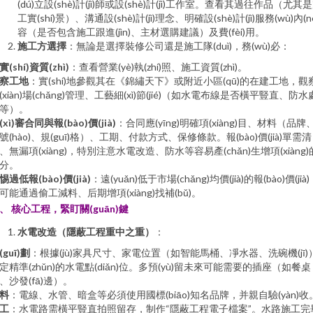
(dú)立設(shè)計(jì)師或設(shè)計(jì)工作室。查看其過往作品（尤其
工實(shí)景）、溝通設(shè)計(jì)理念、明確設(shè)計(jì)服務(wù)內(nè
容（是否包含施工跟進(jìn)、主材選購建議）及費(fèi)用。
施工方選擇
：無論是選擇裝修公司還是施工隊(duì)，務(wù)必：
實(shí)資質(zhì)
：查看營業(yè)執(zhí)照、施工資質(zhì)。
察工地
：實(shí)地參觀其在《錦繡天下》或附近小區(qū)的在建工地，觀
(xiàn)場(chǎng)管理、工藝細(xì)節(jié)（如水電布線是否橫平豎直、防水
等）。
(xì)審合同與報(bào)價(jià)
：合同應(yīng)明確項(xiàng)目、材料（品牌
號(hào)、規(guī)格）、工期、付款方式、保修條款。報(bào)價(jià)單需清
、無漏項(xiàng)，特別注意水電改造、防水等容易產(chǎn)生增項(xiàng)
分。
惕過低報(bào)價(jià)
：遠(yuǎn)低于市場(chǎng)均價(jià)的報(bào)價(jià
可能通過偷工減料、后期增項(xiàng)找補(bǔ)。
、 核心工程，緊盯關(guān)鍵
水電改造（隱蔽工程重中之重）
：
(guī)劃
：根據(jù)家具尺寸、家電位置（如智能馬桶、凈水器、洗碗機(jī)
定精準(zhǔn)的水電點(diǎn)位。多預(yù)留未來可能需要的插座（如餐桌
、沙發(fā)邊）。
料
：電線、水管、暗盒等必須使用國標(biāo)知名品牌，并親自驗(yàn)收
工
：水電路需橫平豎直拍照留存，制作“隱蔽工程電子檔案”。水路施工完