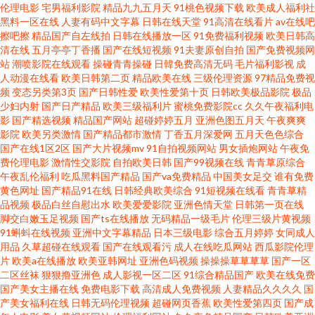
伦理电影
宅男福利影院
精品九九五月天
91桃色视频下载
欧美成人福利社
黑料一区在线
人妻有码中文字幕
日韩在线天堂
91高清在线看片
av在线吧
卡免费毛片 国产玖玖 人人操人人自拍 色性网站 传媒视频AV 国产黑料自拍 美
擦吧擦
精品国产自左线拍
日韩在线播放一区
91免费福利视频
欧美日韩高
清在线
五月亭亭丁香播
国产在线短视频
91夫妻原创自拍
国产免费视频网
站
潮喷影院在线观看
操碰青青操碰
日韓免费高清无码
毛片福利影视
成
女爱看福利爽片网址 AV免费在线观看 福利社女同 免费看黄的网站 97人妻资
人动漫在线看
欧美日韩第二页
精品欧美在线
三级伦理资源
97精品免费视
频
变态另类第3页
国产日韩性爱
欧美性爱第十页
日韩欧美极品影院
极品
源站 51免费在线视频 精品无码成人无码 亚洲成人网天美 日韩国产亚洲欧美
少妇内射
国产日产精品
欧美三级福利片
蜜桃免费影院cc
久久午夜福利电
影
国产精选视频
精品国产网站
超碰婷婷五月
亚洲色图五月天
午夜爽爽
影院
欧美另类激情
国产精品都市激情
丁香五月深爱网
五月天色色综合
福利社午夜影院 欧美老妇性交 屁屁影院在线进入 AV网在线 91插视频 老司机
国产在线1区2区
国产大片视频mv
91自拍视频网站
男女插炮网站
午夜免
费伦理电影
激情性交影院
自拍欧美日韩
国产99视频在线
青青草原综合
在线久久 91九色丰满高潮巨乳 香蕉AV网址 精品国产欧美日韩 91n处女视频
午夜乱伦福利
吃瓜黑料国产精品
国产va免费精品
中国美女足交
谁有免费
黄色网址
国产精品91在线
日韩经典欧美综合
91短视频在线看
青青草精
品视频
极品白丝自慰出水
欧美爱爱影院
亚洲色情天堂
日韩第一页在线
午夜开放老司机福利 国产综合成人自拍传媒 日韩人人操人人爱 青青草免费视
脚交白嫩玉足视频
国产ts在线播放
无码精品一级毛片
伦理三级片黄视频
91蝌蚪在线视频
亚洲中文字幕精品
日本三级电影
综合五月婷婷
女同成人
频 深夜福利91 国产综合精品一区二区 午夜私人影院 天堂中文在线资源 国产
用品
久草超碰在线观看
国产在线观看污
成人在线吃瓜网站
西瓜影院伦理
片
欧美a在线播放
欧美亚韩网址
亚洲色码视频
操操操草草草草
国产一区
二区丝袜
狠狠撸亚洲色
成人影视一区二区
91综合精品国产
欧美在线免费
骚逼视频网站 日韩无码首页 日韩av链接 草莓视频黄APP下载 wwwwwwwww
国产美女主播在线
免费电影下载
高清成人免费视频
人妻精品久久久久
国
产美女福利在线
日韩无码伦理视频
超碰网页香蕉
欧美性爱第四页
国产成
久久一级二级 91在免费看 91网站 美女被操网站免费观看 91蝌蚪熟女 午夜男