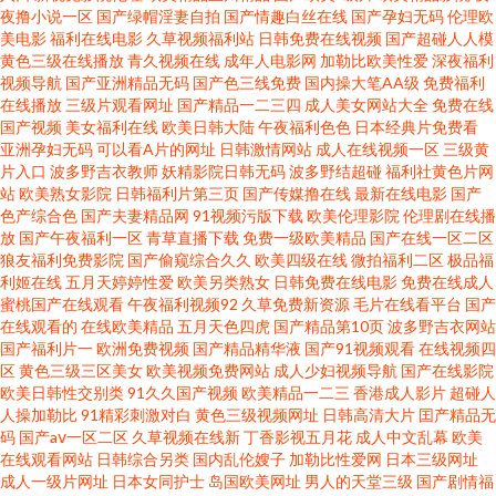
夜撸小说一区
国产绿帽淫妻自拍
国产情趣白丝在线
国产孕妇无码
伦理欧
美电影
福利在线电影
久草视频福利站
日韩免费在线视频
国产超碰人人模
文版电影 日本黄业 亚欧在线观 无码伊人综合网 aV色导航 性爱天堂f 欧美性交
黄色三级在线播放
青久视频在线
成年人电影网
加勒比欧美性爱
深夜福利
视频导航
国产亚洲精品无码
国产色三线免费
国内操大笔AA级
免费福利
在线 国产精品白浆视频一区二区 www午夜草逼网 浮力福利旧地址 美女小视
在线播放
三级片观看网址
国产精品一二三四
成人美女网站大全
免费在线
国产视频
美女福利在线
欧美日韩大陆
午夜福利色色
日本经典片免费看
亚洲孕妇无码
可以看A片的网址
日韩激情网站
成人在线视频一区
三级黄
频 亚洲精品欧美免观看 AV蜜臀 国产精品91入口网页版 欧美日韩国产中文字
片入口
波多野吉衣教师
妖精影院日韩无码
波多野结超碰
福利社黄色片网
站
欧美熟女影院
日韩福利片第三页
国产传媒撸在线
最新在线电影
国产
幕 91网站在线免费看 中文字幕啪啪 九1免费网址 91prom国产 婷婷精品超碰
色产综合色
国产夫妻精品网
91视频污版下载
欧美伦理影院
伦理剧在线播
放
国产午夜福利一区
青草直播下载
免费一级欧美精品
国产在线一区二区
狼友福利免费影院
国产偷窥综合久久
欧美四级在线
微拍福利二区
极品福
网 欧美亚日伦理片 99视频网址 97色伦一区二区三区午夜天堂 老湿机69福利
利姬在线
五月天婷婷性爱
欧美另类熟女
日韩免费在线电影
免费在线成人
蜜桃国产在线观看
午夜福利视频92
久草免费新资源
毛片在线看平台
国产
院午夜 91网在线观看视频 亚欧日韩色 国产精品精品人在线 人人操天天插 欧
在线观看的
在线欧美精品
五月天色四虎
国产精品第10页
波多野吉衣网站
国产福利片一
欧洲免费视频
国产精品精华液
国产91视频观看
在线视频四
区
黄色三级三区美女
欧美视频免费网站
成人少妇视频导航
国产在线影院
美专区第14页 91性爱影视 一区三区 含羞草免费黄网 日韩人人操人人爱 日韩
欧美日韩性交别类
91久久国产视频
欧美精品一二三
香港成人影片
超碰人
人操加勒比
91精彩刺激对白
黄色三级视频网址
日韩高清大片
囯产精品无
电影理论 成人福利网站 东京热亚洲无码 男女18视频免费网站 91看片学生妹
码
国产aⅴ一区二区
久草视频在线新
丁香影视五月花
成人中文乱幕
欧美
在线观看网站
日韩综合另类
国内乱伦嫂子
加勒比性爱网
日本三级网址
成人一级片网址
日本女同护士
岛国欧美网址
男人的天堂三级
国产剧情福
五月国产精品久久 国产精品区在线免费 人人射少妇视频 欧美日韩中文在线