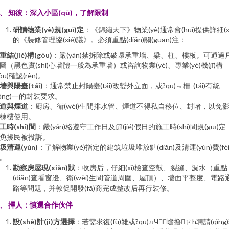
、 知彼：深入小區(qū)，了解限制
研讀物業(yè)規(guī)定
：《錦繡天下》物業(yè)通常會(huì)提供詳細(xì
的《裝修管理協(xié)議》。必須重點(diǎn)關(guān)注：
重結(jié)構(gòu)
：嚴(yán)禁拆除或破壞承重墻、梁、柱、樓板。可通過
圖（黑色實(shí)心墻體一般為承重墻）或咨詢物業(yè)、專業(yè)機(jī)構
gòu)確認(rèn)。
墻與陽臺(tái)
：通常禁止封陽臺(tái)改變外立面，或?qū)﹃柵_(tái)有統
tǒng)一的封裝要求。
道與煙道
：廚房、衛(wèi)生間排水管、煙道不得私自移位、封堵，以免
棟樓使用。
工時(shí)間
：嚴(yán)格遵守工作日及節(jié)假日的施工時(shí)間規(guī)定
免擾民被投訴。
圾清運(yùn)
：了解物業(yè)指定的建筑垃圾堆放點(diǎn)及清運(yùn)費(fèi
。
勘察房屋現(xiàn)狀
：收房后，仔細(xì)檢查空鼓、裂縫、漏水（重點
(diǎn)查看窗邊、衛(wèi)生間管道周圍、屋頂）、墻面平整度、電路
路等問題，并敦促開發(fā)商完成整改后再行裝修。
、 擇人：慎選合作伙伴
設(shè)計(jì)方選擇
：若需求復(fù)雜或?qū)πЧ蟾撸ㄗh聘請(qǐng