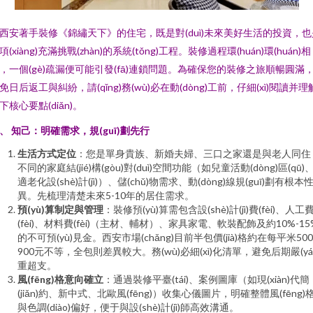
西安著手裝修《錦繡天下》的住宅，既是對(duì)未來美好生活的投資，也
項(xiàng)充滿挑戰(zhàn)的系統(tǒng)工程。裝修過程環(huán)環(huán)相
，一個(gè)疏漏便可能引發(fā)連鎖問題。為確保您的裝修之旅順暢圓滿
免日后返工與糾紛，請(qǐng)務(wù)必在動(dòng)工前，仔細(xì)閱讀并理
下核心要點(diǎn)。
、 知己：明確需求，規(guī)劃先行
生活方式定位
：您是單身貴族、新婚夫婦、三口之家還是與老人同住
不同的家庭結(jié)構(gòu)對(duì)空間功能（如兒童活動(dòng)區(qū)
適老化設(shè)計(jì)）、儲(chǔ)物需求、動(dòng)線規(guī)劃有根本
異。先梳理清楚未來5-10年的居住需求。
預(yù)算制定與管理
：裝修預(yù)算需包含設(shè)計(jì)費(fèi)、人工
(fèi)、材料費(fèi)（主材、輔材）、家具家電、軟裝配飾及約10%-15
的不可預(yù)見金。西安市場(chǎng)目前半包價(jià)格約在每平米500
900元不等，全包則差異較大。務(wù)必細(xì)化清單，避免后期嚴(yá
重超支。
風(fēng)格意向確立
：通過裝修平臺(tái)、案例圖庫（如現(xiàn)代簡
(jiǎn)約、新中式、北歐風(fēng)）收集心儀圖片，明確整體風(fēng)
與色調(diào)偏好，便于與設(shè)計(jì)師高效溝通。