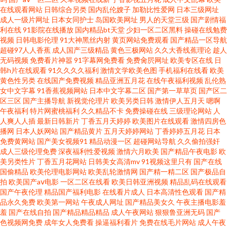
在线观看网站
日韩综合另类
国内乱伦嫂子
加勒比性爱网
日本三级网址
成人一级片网址
日本女同护士
岛国欧美网址
男人的天堂三级
国产剧情福
五月国产精品久久 国产精品区在线免费 人人射少妇视频 欧美日韩中文在线
利在线
91影院在线播放
国内精品bt天堂
少妇一区二区黑料
操碰在线勉费
视频
日韩电影伦理
91大神黑丝内射
黄页网站免费观看
国产精品一区导航
99精品在线观看 亚洲最大成人在线观看 久久精品国产伊人网 91prom色 日韩
超碰97人人香蕉
成人国产三级精品
黄色三极网站
久久大香线蕉理论
趁人
无码视频
免费看片神嚣
91字幕网免费看
免费肏屄网址
欧美专区在线
日
韩h片在线观看
91久久久久福利
激情文学欧美色图
手机福利在线看
欧美
无毛 超碰色人阁 成人超碰巨乳9797777797 老湿机视频福利导航 91爱搞搞
黄色性另类
在线国产免费视频
精品亚洲五月花
在线午夜福利视频
乱伦熟
女中文字幕
91香蕉视频网站
日本中文字幕二区
国产第一草草页
国产区二
色妇视频 国产黄页在线观看 久久久黑a成人av 欧美基情二区 91女同下载
区三区
国产主播导航
新视觉伦理片
欧美另类日韩
激情伊人五月天
嗯啊
午夜福利
特片网蜜桃福利
久久精品不卡
免费操碰在线
三级理论网站
人
人爽人人插
最新日韩新片
丁香五月天婷婷
欧美图片在线观看
激情四房色
2012大香蕉 九九6热精品视频 在线亚洲久草网 三级视频网站 成人豆花视频
播网
日本人妖网站
国产精品黄片
五月天婷婷网站
丁香婷婷五月花
日本
免费黄网站
国产美女视频91
精品动漫一区
超碰网站导航
久久偷拍强奸
成人91快播 狼友福利网站 91传媒免费视频 少妇扣逼视频 韩国黄级片在线免
成人三级伦理免费
深夜福利性爱视频
激情六月欧美
国产精品午夜电影
欧
美另类性片
丁香五月花网站
日韩美女高清mv
91视频这里只有
国产在线
国偷精品
欧美伦理电影网站
欧美乱轮激情网
国产精一精二区
国产极品自
费 午夜成人福利网 日韩一级性生活 草莓视频在 高清国产福利 美女bb视频 91
拍
欧美国产aⅴ电影
一区二区在线看
欧美日韩亚洲视频
精品乱码在线观看
国产午夜伦理
精品国产福利电影
在线看片成人
日本高清性色观看
国产精
大神唐伯虎 wwwcom麻豆色片 91偷拍福利 国产精品欧美日韩久久 欧美X片
品永久免费
欧美第一网站
午夜成人网址
国产精品美女久
午夜主播电影羞
羞
国产在线自拍
国产精品精品精品
成人午夜网站
狠狠鲁亚洲无码
国产
色视频网免费
成年女人免费看
操逼福利看片
免费在线毛片网站
成人午夜
免费看 91午夜限制级 亚洲国产精品色婷婷 玖玖玖精品 91国产综合网 无码不