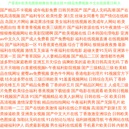
国产精品不卡视频
成年电影免费
日韩另类国产
国产成人无码高潮
国产在
人人爽人人射人人操 91z 欧美久久精品 91视频在线免费 亚洲色婷婷五月 国
线高清视频
国产福利专区
欧美性爱-第1页
丝袜女同番号
国产情侣在线精
品
岛国大片网站
麻花果冻传媒
美女福利在线视频
欧美成年人网站
欧美
产香蕉B 欧美色图狠狠撸 欧美成在线 91桃花免费视频 中文在线观看日韩 久
色图自拍
青草青青视频
欧美三级图片
国产福利资源在线
91午夜激情一区
狠狠撸视频网站
欧美影院嗯啊
国产欧美视频在线
日本韩国伦理电影
亚洲
av中文久久
国产成人免费看
国产免费电影
福利在线视频直播
在线视频网
久精品草草草 91啪啪爱 香蕉视频国产路线 国产学生系列 欧美性爱免费一区
站
国产福利电影一区
91香蕉黄色视频
综合丁香网站
狠狠操夜夜撸
最新
福利在线视频
激情叉叉操逼
午夜福利在线电影
超碰夫妻91无码
亚洲第十
二区三区 日韩色精品区 成人熟女一区二区 超碰人人网站 老湿机免费福利区
页第一页
国产青草国际
人人妻精品视频
国产精品二三区
激情都市色网
波多野结家庭教师
亚洲五月天综合
搞爽欧美的逼
欧美日韩高清无码
丁香
五月天啪啪
白浆蜜桃视频h
午夜福利影院视频
国产三级精品三级
欧美精
91黑丝美女被c 色五月专区导航 国产黄色自慰免费看 欧美日韩成人精品在线
品在线网址
蜜臀av免费视频
黄色牛牛网站
香港电影伦理片
91视频官方下
载
结衣波多野在线
三级日韩欧美
91羞羞视频网站
日韩综合无码
丁香婷
日本一道www 白丝91 91制片厂麻豆映画传媒天美传媒蜜桃传 九一在线视频
婷先锋五月
国产精品免费看
丁香婷婷五月
国产精品区网红主
人成毛三级
片免费
欧美综合福利
香蕉视频下载链接
国产电影在线观看
欧美韩日视频
91视频国产高清
91国产视频精品
欧美人妖网址
日韩在线一区
欧美日韩
一区二区三区精品 色色一区 欧美二区内射 91久久中文网 九九九热草视频 欧
高清视频
激情深爱导航
精品拍拍拍网站
午夜福利男男
国产无限毛片
欧
美日韩一二三
国产在线欧美激情
福利在线公开视频
高清国产剧第1页
另
美人妖视频 www无码乱轮 超鹏在线视频观看 免费操逼视频导航 国产极品免
类操逼欧美
亚洲美女视频
国产中文大片在线
丁香激激亚洲综合
日韩欧美
色图操逼
加勒比无码在线
91自拍论坛地址
福利姬视频导航
午夜网站在线
超碰福利伊人
四虎最新视频
男生福利在线观看
手机看片欧美日韩
内射美
费的 人人色微拍 屁屁影院国产 成人日韩精品 91中文网在线 免费人妻精品区