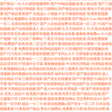
国产精品一在
久久精彩视频黑料
国产99精品视频
欧美人妖自蔚
国产三级
黄色网址
在线日韩电影
美女三级网站
国产精品自在自拍
黄色片手机在线
看
国产精品香蕉国产
在线成人小视频
中文字幕福利电影
亚洲香蕉视频
午夜男女视频网站
在线深夜福利
日韩在线观看
国产精品久久av
国内免费
一区二
岛国在线免费毛片
国产人在线成免费
欧美高清一区二区
91国产自
拍视频
国产在线观看成人
成人综合色网
五月天婷婷伊人
91天堂在线观看
日韩另类无码
麻豆传媟草草视频
黄色网址在线看
最新欧洲免费av
久久国
产视频一区
五月婷丁香网站
丁香五月综合
综合色色欧美
高清免费观看
91免费国产在线
欧美二区女同
老湿午夜福利影院
国内主播第一页
超碰免
费公开人妻
免费高清在线
欧美精品福利
久久亚洲影院
91探花视频在线
国产污污高清
日韩性爱福利视频
国产无码久久片
日韩电影在线播放
操逼
操操操草草
欧美地址一二三
极品白丝自慰喷水
羞羞网页在线观看
日韩精
品高清无码
97资源中文字幕
狠狠撸狠狠操
中日韩伦理电影
伦理电影香港
午夜视频精品成人
欧美精品欧美精品
日本三级网页
国产欧美日韩
日韩高
清视频
国内视频自拍
欧美日韩肏屄
福利社伦理片
国产精品激情综
成人
综合精品
日本三级理论电影
国产美女在线播放
国产午夜诱惑
91精品中文
字幕
国产精品边作边喷
国产在线观看精品
国产精品国产自
在线视频欧美
亚洲
日韩精品在线视频
国产成人MV在线
伦理电影一级
国产老师自慰喷
水
另类人妖影片
欧美图片激情小说
欧美另类天堂
国产精品自在线
国产
主播第37页
日韩午夜无码影视
最新免费黄色网址
淫交黑料吃瓜AV
国产
欧美一区日韩
精品一卡二卡
欧美在线视频a
国产美女一区二区
日本在线
视频看看
91香蕉国产精品
男女打炮网站
免费看片日韩
欧美性综合网
国