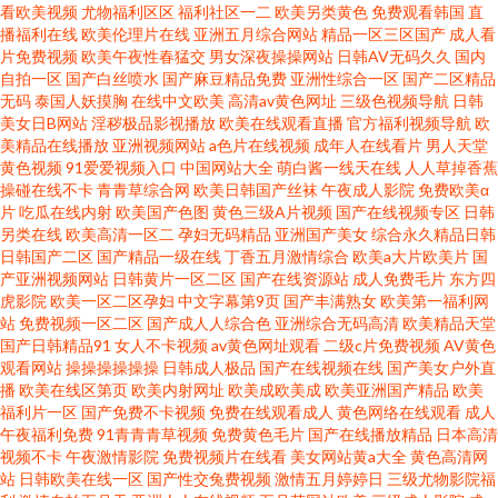
看欧美视频
尤物福利区区
福利社区一二
欧美另类黄色
免费观看韩国
直
播福利在线
欧美伦理片在线
亚洲五月综合网站
精品一区三区国产
成人看
片免费视频
欧美午夜性春猛交
男女深夜操操网站
日韩AV无码久久
国内
自拍一区
国产白丝喷水
国产麻豆精品免费
亚洲性综合一区
国产二区精品
无码
泰国人妖摸胸
在线中文欧美
高清av黄色网址
三级色视频导航
日韩
美女日B网站
淫秽极品影视播放
欧美在线观看直播
官方福利视频导航
欧
美精品在线播放
亚洲视频网站
a色片在线视频
成年人在线看片
男人天堂
黄色视频
91爱爱视频入口
中国网站大全
萌白酱一线天在线
人人草掉香蕉
操碰在线不卡
青青草综合网
欧美日韩国产丝袜
午夜成人影院
免费欧美α
片
吃瓜在线内射
欧美国产色图
黄色三级A片视频
国产在线视频专区
日韩
另类在线
欧美高清一区二
孕妇无码精品
亚洲国产美女
综合永久精品日韩
日韩国产二区
国产精品一级在线
丁香五月激情综合
欧美a大片欧美片
国
产亚洲视频网站
日韩黄片一区二区
国产在线资源站
成人免费毛片
东方四
虎影院
欧美一区二区孕妇
中文字幕第9页
国产丰满熟女
欧美第一福利网
站
免费视频一区二区
国产成人人综合色
亚洲综合无码高清
欧美精品天堂
国产日韩精品91
女人不卡视频
av黄色网址观看
二级c片免费视频
AV黄色
观看网站
操操操操操操
日韩成人极品
国产在线视频在线
国产美女户外直
播
欧美在线区第页
欧美内射网址
欧美成欧美成
欧美亚洲国产精品
欧美
福利片一区
国产免费不卡视频
免费在线观看成人
黄色网络在线观看
成人
午夜福利免费
91青青青草视频
免费黄色毛片
国产在线播放精品
日本高清
视频不卡
午夜激情影院
免费视频片在线看
美女网站黄a大全
黄色高清网
站
日韩欧美在线一区
国产性交兔费视频
激情五月婷婷日
三级尤物影院福