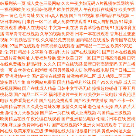
韩系列第一页
成人黄色三级网站
久久午夜少妇无码
A片视频在线网站
第
一福利网欧美
欧美日韩伦理片
欧美性爱黑人
午夜电影在线播放
欧美在线
91亚洲精品干片天堂 91极品视频免费在线观看 久久九九99在线 91操啦 婷婷
第一
黄色毛片网址
男女日b真人视频
国产白丝视频
福利精品在线视频
三
级日本网站
门事件一区二区
成人免费在线观看
91成人自拍视频
91爆操
在线观看
成年人在线网站
中文第一页在线
青青草综合在线
91直播体育直
天堂 黑丝袜女生自慰流白浆 婷婷久久激情网 性爱久久一区二区 精东91 91c
播
青草青青在线视频
久草的视频免费看
日本一本在线观看
香蕉社区变态
视频
91视频迅雷下载
久久精品免费视频
国内精品在线播放
青青国草在线
在线一 天天狠狠综合久久 国产精品日韩有码 麻豆免费在线精品第一页 欧美
视频
97国产在线观看
污黄视频在线观看
国产精品一二三区
欧美99家庭
乱伦
韩日精品中文字幕
午夜福利大片
国产在线视频91
国产日本在线视频
三级片黄色网址
人妻福利导航
亚洲欧美日韩一区
国产日韩高清视频
日韩
在线免费福利 av不卡的电影播放 变态91 51福利视 丝袜自慰 国产亚州欧美有
在线免费播放
精品福利久久久
国产在线诱惑
最新日韩高清无码
国产主播
第一页
白丝美女自慰潮喷
美国另类视频人妖
伦理在线电影
国产日韩二三
码 中文字幕av电影网址 天美麻豆视频免费 国产精品电影福利 欧美国产精品
区
亚洲激情中文
国产高清在线观看
敕激撸福利二区
成人动漫二区三区
波多野结全集
白丝网站免费看
国内精品福利丝袜
国产91久久精品
成人三
级视频网站
国产在线成人精品
日韩中文字码无砖
操操超碰碰碰
丁香五月
一区二区 亚洲国产韩国欧美在线 狼友天堂91欢 91网址免费在线观看 中文字
桃花网
国产精品二区三区
福利理论片午夜片
欧美孕妇三级电影
深夜伦理
电影
免费看黄色A片
国产乱伦免费观看
国产欧美在线播放
国产不卡一区
幕在线观 九一色色 91熟妇在线播放 在线成人三级福利网站 久久国产精品伊
岛国精品在线
久久黄色网址发布
激情久久网址
老色鬼天天操
成人影片大
全
激情五月天狠狠操
国产第一页在线
成人亚洲视频
岛国精品三级视频
欧美精品在线
午夜伦理在线观看
国产亚洲精品电影
伦理片日本在线
蜜桃
人 91最新a片偷拍 www91成人视频 美女巨乳91 97人人人人 最新自拍视频 欧
视频麻豆操
免费网站看A片
国产在线视频99
亚洲女同在线观看
丁香五月
网在线
欧美东京热三级
伊甸湖在线大猫
很很撸日日操
黄色av网址大全
美成人1区 91中文在线 333日本黄色A片欧美日CDQSaerJyHFh 欧美爱爱日