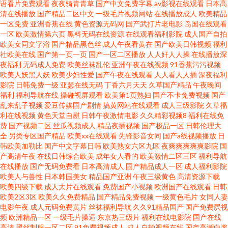
语看片免费观看
夜夜骑青青草
国产中文免费字幕
av影视在线观看
日本高
清在线播放
国产精品二区中文
一级毛片视频网站
在线播放成人
欧美精品
一区免费
亚洲香蕉在线
黄色资源无码网
国产武打片老电影
岛国在线观看
一区
欧美激情第六页
黑料无码在线资源
在线观看福利影院
成人国产自拍
欧美女同文字浴
国产精品黑色丝
成人午夜看黄在
国产欧美日韩视频
福利
社欧美在线
国产第一页一页
国产一区二区播放
人人奸人人操
在线播放深
夜福利
无码成人免费
欧美丝袜乱伦
亚洲午夜在线视频
91香蕉污污视频
欧美人妖黑人妖
欧美少妇性爱
国产午夜在线观看
人人看人人插
深夜福利
影院
日韩免费一级
亚瑟在线无码
丁香六月天天
久草国产精品
午夜晚间
福利
福利导航在线
操碰视屏观看
欧美第1页熟妇
国产不卡免费视频
国产
乱来乱子视频
爱豆传媒国产剧情
搞黄网站在线观看
成人三级影院
久草福
利在线视频
黄色天堂自慰
日韩午夜激情电影
久久精彩视频8
福利在线免
费
国产视频二区
丝瓜视频成人
精品夜插视频
国产极品一区
日韩伦理大
全
另类专区国产精品
欧美xx在线观看
先锋影音女同
国产a线视频播放
日
韩欧美加勒比
国产中文字幕日韩
欧美熟女六区九区
夜爽爽爽爽爽影院
国
产高清午夜
在线日韩综合欧美
成年女人看的
欧美激情二区三区
福利导航
在线播放
国产无码免费看
日本高清成人
国产精品成人一区
成人福利影院
欧美人与兽性
日本韩国美女
精品国产亚洲
午夜三级黄色
高清资源下载
欧美四级下载
成人大片在线观看
免费国产小视频
欧洲国产在线观看
日韩
欧美2区3区
欧美久久免费精品
国产精品免费视频
一级黄色毛片
女同人妻
电影午夜
成人元码免费黄片
丝袜福利导航
久久91精品国产
国产免费屄视
频
欧洲精品一区
一级毛片操逼
东京热三级片
福利在线电影院
国产在线
高清
黑丝制服一区二区
91免费视频成人
成人自拍视频在线
国产高潮白浆