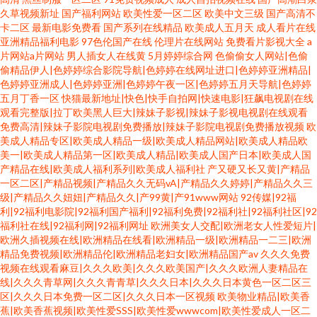
久草视频新址
国产福利网站
欧美性爱一区二区
欧美中文三级
国产高清不
卡二区
最新电影免费看
国产系列在线精品
欧美成人五月天
成人看片在线
亚洲精品福利电影
97色伦国产在线
伦理片在线网站
免费看片影视大全
a
片网站a片网站
男人插女人在线黄
5月婷婷综合网
色偷偷女人网站|色偷
偷精品伊人|色婷婷综合影院导航|色婷婷在线网址进口|色婷婷亚洲精品|
色婷婷亚洲成人|色婷婷亚洲|色婷婷午夜一区|色婷婷五月天导航|色婷婷
五月丁香一区
快猫最新地址|快色|快手自拍网|快速电影|狂飙电视剧在线
观看完整版|拉丁欧美黑人巨大|辣妹子影视|辣妹子影视电视剧在线观看
免费高清|辣妹子影院电视剧免费播放|辣妹子影院电视剧免费播放视频
欧
美成人精品专区|欧美成人精品一级|欧美成人精品网站|欧美成人精品欧
美一|欧美成人精品第一区|欧美成人精品|欧美成人国产日本|欧美成人国
产精品在线|欧美成人福利系列|欧美成人福利社
产又硬又长又黄|产精品
一区二区|产精品视频|产精品久久无码vA|产精品久久婷婷|产精品久久三
级|产精品久久妞妞|产精品久久|产99黄|产91www网站
92传媒|92福
利|92福利电影院|92福利国产福利|92福利免费|92福利社|92福利社区|92
福利社在线|92福利网|92福利网址
欧洲美女人交配|欧洲老女人性爱短片|
欧洲久插视频在线|欧洲精品在线看|欧洲精品一级|欧洲精品一二三|欧洲
精品免费视频|欧洲精品伦|欧洲精品老妇女|欧洲精品国产av
久久久免费
视频在线观看麻豆|久久久欧美|久久久欧美国产|久久久欧洲人妻精品在
线|久久久青草网|久久久青青草|久久久日本|久久久日本黄色一区二区三
区|久久久日本免费一区二区|久久久日本一区视频
欧美物业精品|欧美香
蕉|欧美香蕉视频|欧美性爱SSS|欧美性爱wwwcom|欧美性爱成人一区二