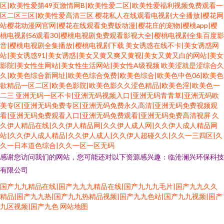
区|欧美性爱第49页激情网B|欧美性爱二区|欧美性爱福利视频免费观看一
区二区三区|欧美性爱高清三区
樱花私人在线观看电视剧大全播放|樱花网
站樱花动漫网官网|樱花在线观看免费版动漫|樱花庄的宠物|樱桃app|樱
桃电视剧56观看30|樱桃电视剧免费观看影视大全|樱桃电视剧全集百度影
音|樱桃电视剧全集播放|樱桃电视剧下载
美女诱惑在线不卡|美女诱惑网
站|美女诱惑91|美女诱惑|美女又黄又爽又黄视|美女又黄又白的网站|美女
影院|美女性生网站|美女性生活网站|美女性A级视频
欧美涩就是涩综合久
久|欧美色综合新网址|欧美色综合免费|欧美色综合|欧美色中色06|欧美色
欲精品一区二区|欧美色影院|欧美色影久久涩色精品|欧美色淫|欧美色一
二三
亚洲无码一区不卡|亚洲无码视频入口|亚洲无码青青草|亚洲无码欧
美专区|亚洲无码免费专区|亚洲无码免费永久高清|亚洲无码免费视频观
看|亚洲无码免费观看入口|亚洲无码免费观看|亚洲无码免费高清视屏
久
久伊人精品在线|久久伊人精品网|久久伊人成人网|久久伊人成人精品网
站|久久伊人成人精品|久久伊人成人|久久伊人超碰久久|久久一三四区|久
久一日本道色综合|久久一区一区无码
感谢您访问我们的网站，您可能还对以下资源感兴趣：临沧澜兴环保科技
有限公司
国产九九精品在线|国产九九九精品在线|国产九九九毛片|国产九九久久
精品|国产九九热|国产九九热精品视频|国产九九色站|国产九九视频|国产
九区视频|国产九色
网站地图