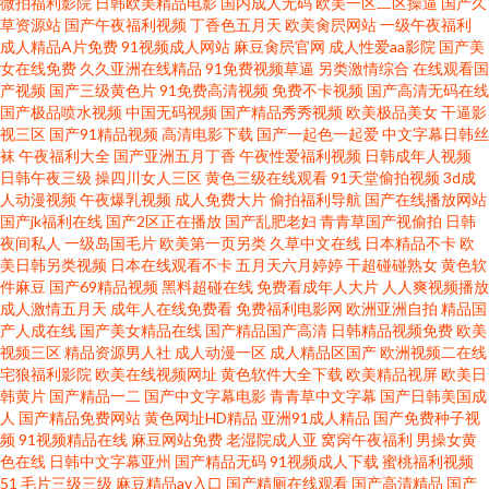
微拍福利影院
日韩欧美精品电影
国内成人无码
欧美一区二区操逼
国产久
草资源站
国产午夜福利视频
丁香色五月天
欧美肏屄网站
一级午夜福利
成人精品A片免费
91视频成人网站
麻豆肏屄官网
成人性爱aa影院
国产美
韩 AV在线看啊啊啊啊啊 单品搭配 男女黄色片 99最新机热视频 95人人撸人人
女在线免费
久久亚洲在线精品
91免费视频草逼
另类激情综合
在线观看国
产视频
国产三级黄色片
91免费高清视频
免费不卡视频
国产高清无码在线
爱 久久综合狠狠综合 91看片破解版 91资源共享总站 蜜桃在线色视频 91水蜜
国产极品喷水视频
中国无码视频
国产精品秀秀视频
欧美极品美女
干逼影
视三区
国产91精品视频
高清电影下载
国产一起色一起爱
中文字幕日韩丝
袜
午夜福利大全
国产亚洲五月丁香
午夜性爱福利视频
日韩成年人视频
桃在线观看 在线免费毛片基地 九一免费网站 91处女n 午夜福利老湿机 国产中
日韩午夜三级
操四川女人三区
黄色三级在线观看
91天堂偷拍视频
3d成
人动漫视频
午夜爆乳视频
成人免费大片
偷拍福利导航
国产在线播放网站
文精品专区 91艹女 亚洲成人在线观看黄页 久草青AV 91看片片 亚洲欧美小说
国产jk福利在线
国产2区正在播放
国产乱肥老妇
青青草国产视偷拍
日韩
夜间私人
一级岛国毛片
欧美第一页另类
久草中文在线
日本精品不卡
欧
美日韩另类视频
日本在线观看不卡
五月天六月婷婷
干超碰碰熟女
黄色软
欧美视频一二三区 日韩欧美搞黄精品 国产草莓视频片 欧美色色久久爱视频
件麻豆
国产69精品视频
黑料超碰在线
免费看成年人大片
人人爽视频播放
成人激情五月天
成年人在线免费看
免费福利电影网
欧洲亚洲自拍
精品国
探花电影 黄色上床视频 最新AV黑料电影网站 亚洲AV鲁丝 久久艹人人 91九色
产人成在线
国产美女精品在线
国产精品国产高清
日韩精品视频免费
欧美
视频三区
精品资源男人社
成人动漫一区
成人精品区国产
欧洲视频二在线
宅狼福利影院
欧美在线视频网址
黄色软件大全下载
欧美精品视屏
欧美日
高潮 亚洲欧美日韩入口 九一传媒公司制作网站 91网网战 99在线视频操逼 男
韩黄片
国产精品一二
国产中文字幕电影
青青草中文字幕
国产日韩美国成
人
国产精品免费网站
黄色网址HD精品
亚洲91成人精品
国产免费种子视
人天堂网在线观看 www91精品 成人超碰在线观看 av视屏在线观 婷婷她六月
频
91视频精品在线
麻豆网站免费
老湿院成人亚
窝窉午夜福利
男操女黄
色在线
日韩中文字幕亚州
国产精品无码
91视频成人下载
蜜桃福利视频
51
毛片三级三级
麻豆精品av入口
国产精厕在线观看
国产高清精品
国产