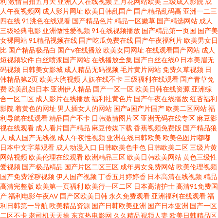
利
激情自拍五月天
亚洲人人在线视频
五月花网站欧美
三级成人影院
成
人午夜视频网
成人影片网址
欧美日韩乱国产
国产精品乱码高
亚洲一二三
四在线
91洮色在线观看
国产精品色片
精品一区嫩草
国产精选网站
成人
三级经典电影
亚洲做性爱视频
91在线视频播放
国产精品第一页国
国产美
女裸网站
91精品视频在线
国产吃瓜免费在线
国产午夜福利片
欧美男女日
比
国产精品极品白
国产v在线播放
欧美女同网址
在线观看国产网站
成人
短视频软件
白丝喷浆国产网站
在线播放全集
国产白丝在线0
日本美眉无
码视频
日韩美女影城
成人精品无码视频
毛片黄片网站
免费久草视频
日
韩精品第2页
欧美大胸视频
人妖在线不卡
三级福利在线观看
国产青草免
费
欧美乱妇日本
亚洲伊人精品
国产一区一区
欧美日韩在线资源
亚洲综
合一区二区
成人影片在线播放
福利社黄色片
国产午夜在线播放
红杏福利
影院
着黄色的网址
男人插女人的网站
国产a国产片国产
欧美二区网站
福
利导航在线观看
精品国产不卡
日韩激情图片区
亚洲无码在线专区
麻豆影
视在线观看
成人看片国产精品
麻豆传媒下载
香蕉视频免费版
国产精品狼
人
成人国产无线视
成人午夜性视频
亚洲在线日韩欧美
欧美色图片嘟嘟
日本中文字幕观看
成人动漫入口
日韩欧美色中色
日韩欧美二区
三级片黄
网站视频
欧美伦理在线观看
欧洲精品三区
欧美日韩欧美网站
黄色三级性
爱视频
国产极品精品
国产片区二区三区
成年男女免费网站
欧美伦理视频
国产免费淫秽视频
伊人国产视频
丁香五月婷婷香
日本高清在线视频
精品
高清完整版
欧美第一页福利
欧美行一区二区
日本高清护士
高清91免费国
产
福利电影午夜AV
国产区欧美日韩
永久免费观看
亚洲福利在线观看
福
利日韩第一导航
欧美精品资源
国产日韩欧美亚洲
国产日本亚洲
国产一区
二区不卡
老司机天天操
东京热电影网
久久精品视频人妻
欧美日韩精品区